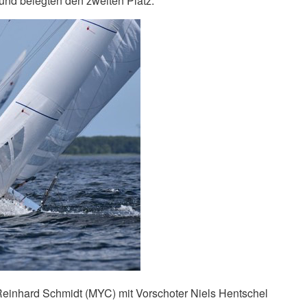
und belegten den zweiten Platz.
einhard Schmidt (MYC) mit Vorschoter Niels Hentschel