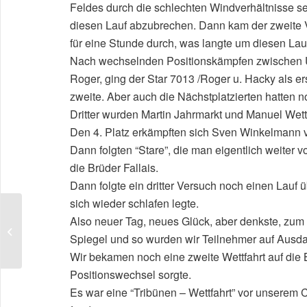
Feldes durch die schlechten Windverhältnisse se
diesen Lauf abzubrechen. Dann kam der zweite V
für eine Stunde durch, was langte um diesen Lau
Nach wechselnden Positionskämpfen zwischen 
Roger, ging der Star 7013 /Roger u. Hacky als e
zweite. Aber auch die Nächstplatzierten hatten n
Dritter wurden Martin Jahrmarkt und Manuel We
Den 4. Platz erkämpften sich Sven Winkelmann v
Dann folgten “Stare”, die man eigentlich weiter vo
die Brüder Fallais.
Dann folgte ein dritter Versuch noch einen Lauf ü
sich wieder schlafen legte.
Also neuer Tag, neues Glück, aber denkste, zum 
The ever first SSL City
Spiegel und so wurden wir Teilnehmer auf Ausdau
Grand Slam in Hamburg
Wir bekamen noch eine zweite Wettfahrt auf die B
Positionswechsel sorgte.
Es war eine “Tribünen – Wettfahrt” vor unserem