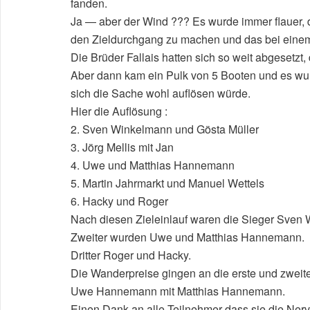
fanden.
Ja — aber der Wind ??? Es wurde immer flauer, d
den Zieldurchgang zu machen und das bei einem
Die Brüder Fallais hatten sich so weit abgesetzt
Aber dann kam ein Pulk von 5 Booten und es wu
sich die Sache wohl auflösen würde.
Hier die Auflösung :
2. Sven Winkelmann und Gösta Müller
3. Jörg Mellis mit Jan
4. Uwe und Matthias Hannemann
5. Martin Jahrmarkt und Manuel Wettels
6. Hacky und Roger
Nach diesen Zieleinlauf waren die Sieger Sven
Zweiter wurden Uwe und Matthias Hannemann.
Dritter Roger und Hacky.
Die Wanderpreise gingen an die erste und zwei
Uwe Hannemann mit Matthias Hannemann.
Einen Dank an alle Teilnehmer dass sie die Nerve