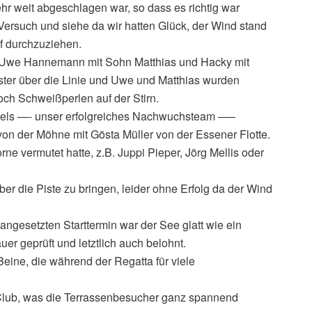
hr weit abgeschlagen war, so dass es richtig war
ersuch und siehe da wir hatten Glück, der Wind stand
f durchzuziehen.
Uwe Hannemann mit Sohn Matthias und Hacky mit
rster über die Linie und Uwe und Matthias wurden
och Schweißperlen auf der Stirn.
ttels —- unser erfolgreiches Nachwuchsteam —–
on der Möhne mit Gösta Müller von der Essener Flotte.
rne vermutet hatte, z.B. Juppi Pieper, Jörg Mellis oder
ber die Piste zu bringen, leider ohne Erfolg da der Wind
angesetzten Starttermin war der See glatt wie ein
er geprüft und letztlich auch belohnt.
eine, die während der Regatta für viele
 Club, was die Terrassenbesucher ganz spannend