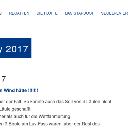
S
REGATTEN
DIE FLOTTE
DAS STARBOOT
SEGELREVIER
y 2017
17
ind hätte !!!!!!!
er der Fall. So konnte auch das Soll von 4 Läufen nicht
Läufe geschafft.
r als auch für die Wettfahrtleitung.
ten 3 Boote am Luv-Fass waren, aber der Rest des